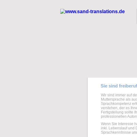
Sie sind freiberu
Wir sind immer auf de
Muttersprache als auc
Sprachkompetenz erfo
verstehen, der es Ihn
Fertigstellung sollte 
professionellen Auto
Wenn Sie Interesse ha
inkl. Lebenslauf und 
Sprachkenntnisse und