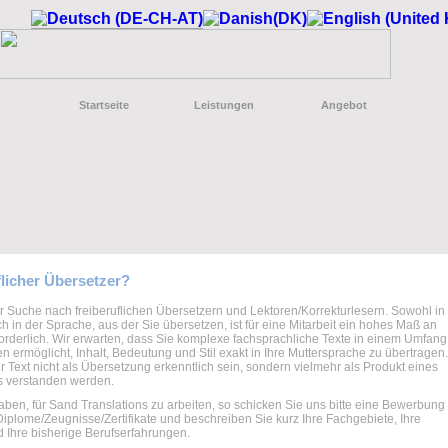
Startseite
Leistungen
Angebot
flicher Übersetzer?
r Suche nach freiberuflichen Übersetzern und Lektoren/Korrekturlesern. Sowohl in 
h in der Sprache, aus der Sie übersetzen, ist für eine Mitarbeit ein hohes Maß an
rderlich. Wir erwarten, dass Sie komplexe fachsprachliche Texte in einem Umfang
en ermöglicht, Inhalt, Bedeutung und Stil exakt in Ihre Muttersprache zu übertragen
Ihr Text nicht als Übersetzung erkenntlich sein, sondern vielmehr als Produkt eines
rs verstanden werden.
ben, für Sand Translations zu arbeiten, so schicken Sie uns bitte eine Bewerbung 
Diplome/Zeugnisse/Zertifikate und beschreiben Sie kurz Ihre Fachgebiete, Ihre
 Ihre bisherige Berufserfahrungen.